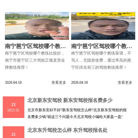
南宁邕宁区驾校哪个教练
南宁邕宁区驾校哪个教练
比较好
靠谱
南宁邕宁区驾校哪个教练比较好，
南宁邕宁区驾校哪个教练靠谱，不
南宁市邕宁区三大驾校正规直营金
骂人，无隐形收费，通过率高的邕
牌教练推荐！
宁区排名前三的驾校教练推荐！
2026.04.10
查看更多
2026.04.10
查看更多
北京新东安驾校 新东安驾校报名费多少
21
北京市新东安好不好?新东安驾校怎么样?北京新东安驾校的报
2021.01
名费多少钱?就这三个问题今天北京驾校小编给大家盘一盘!
北京东升驾校怎么样 东升驾校报名处
21