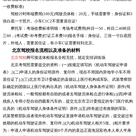
一收费标准)
驾校计时终端费用(100元)驾驶员体检：20元，手续需要带：身份证和3
张白底一寸照片。小车C1C2不需要居住证!
摩托车：考场收费标准明细：考场考试费用(科目一50，科目二40科目
三60，(考试费=补考费)打证工本费10)报名手续：身份证。三张一寸白底照
片，外地人，需要居住证，有小车C证需要转到北京。
北京驾校报名流程以及准备的材料
北京驾校
网可接送体检报名全程无忧，就近安排训练场
北京考驾照需要提交的资料：(一)按规定填写的《机动车驾驶证申请
表》;||(二)申请人的身份证明原件、复印件，现在不用国内异地学小车不用
居住证了);||(三)北京市卫计委确定的县级以上医疗机构或军队、武装警察部
队确定的团级以上医疗机构出具的《机动车驾驶人身体条件证明》原件(驾
驶员体检站，一般驾校都有自助的或者去驾驶员体检点进行体检);||(四)申请
残疾人专用小型自动挡载客汽车的，提交北京市卫计委指定的专门医疗机构
出具的《机动车驾驶人身体条件证明》原件;||(五)持有超过有效期的军队、
武装警察部队或者境外机动车驾驶证直接申请机动车驾驶证的，提交超过有
效期的机动车驾驶证原件、复印件;||(六)机动车驾驶人相片5张。(相片要求
为：申请人申请机动车驾驶证前6个月内的直边正面免冠彩色本人单人半身