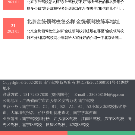
北京东升驾校怎么样?东升驾校好不好?东升驾校的报名费用价
2021.01
格多少钱?东升驾校报名处训练场地址在哪里?相信这几个问题
都
北京金统领驾校怎么样 金统领驾校练车地址
21
北京金统领驾校怎么样?金统领驾校训练场在哪里?金统领驾校
2021.01
好不好?北京驾校网小编就给大家好好的介绍一下北京金统领
驾校
Copyright © 2002-2019 南宁驾校 版权所有 桂ICP备2021009101号-11
网站
地图
联系方式： 181 7230 7830（微信同号） E-mail：386858104@qq.com
公司地址：广西省南宁市西乡塘区安吉万达-南宁驾校
主营业务：南宁市C1、C2、B1、B2、A1、A2、A3小车大车驾校报名培
训、大车增驾报名、价格费用优惠查询、南宁学车咨询
业务范围：
南宁驾校排行榜
、
西乡塘区驾校
、
江南区驾校
、
兴宁区驾校
、
青
秀区驾校
、
邕宁区驾校
、
良庆区驾校
、
武鸣区驾校