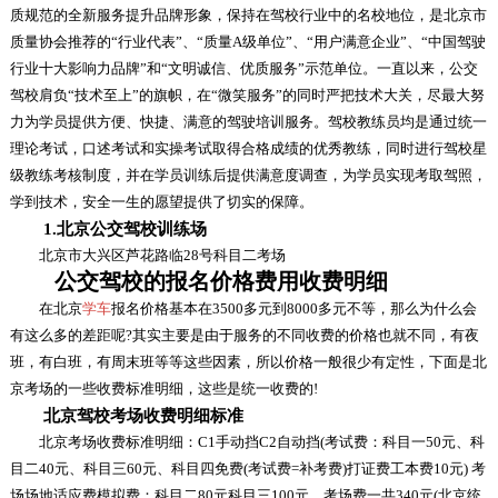
质规范的全新服务提升品牌形象，保持在驾校行业中的名校地位，是北京市
质量协会推荐的“行业代表”、“质量A级单位”、“用户满意企业”、“中国驾驶
行业十大影响力品牌”和“文明诚信、优质服务”示范单位。一直以来，公交
驾校肩负“技术至上”的旗帜，在“微笑服务”的同时严把技术大关，尽最大努
力为学员提供方便、快捷、满意的驾驶培训服务。驾校教练员均是通过统一
理论考试，口述考试和实操考试取得合格成绩的优秀教练，同时进行驾校星
级教练考核制度，并在学员训练后提供满意度调查，为学员实现考取驾照，
学到技术，安全一生的愿望提供了切实的保障。
1.北京公交驾校训练场
北京市大兴区芦花路临28号科目二考场
公交驾校的报名价格费用收费明细
在北京
学车
报名价格基本在3500多元到8000多元不等，那么为什么会
有这么多的差距呢?其实主要是由于服务的不同收费的价格也就不同，有夜
班，有白班，有周末班等等这些因素，所以价格一般很少有定性，下面是北
京考场的一些收费标准明细，这些是统一收费的!
北京驾校考场收费明细标准
北京考场收费标准明细：C1手动挡C2自动挡(考试费：科目一50元、科
目二40元、科目三60元、科目四免费(考试费=补考费)打证费工本费10元) 考
场场地适应费模拟费：科目二80元科目三100元。考场费一共340元(北京统