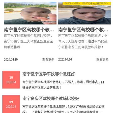
南宁邕宁区驾校哪个教练
南宁邕宁区驾校哪个教练
比较好
靠谱
南宁邕宁区驾校哪个教练比较好，
南宁邕宁区驾校哪个教练靠谱，不
南宁市邕宁区三大驾校正规直营金
骂人，无隐形收费，通过率高的邕
牌教练推荐！
宁区排名前三的驾校教练推荐！
2026.04.10
查看更多
2026.04.10
查看更多
南宁邕宁区学车找哪个教练好
10
南宁邕宁区学车找哪个教练好，不骂人，靠谱，通过率高，口
2026.04
碑好的邕宁区三大金牌教练！
南宁良庆区驾校哪个教练比较好
09
南宁良庆区驾校哪个教练比较好，1.苏才广教练(良庆区长宏驾
2026.04
校)， 2.黄振江教练(庆安驾校)，3. 刘小亮教练(儒春堂驾