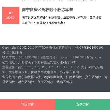
校)，
南宁良庆区驾校哪个教练靠谱
09
南宁良庆区驾校哪个教练靠谱，通过率高，脾气好，教学经验
2026.04
丰富的三个金牌教练推荐给大家！
Copyright © 2002-2019 南宁驾校 版权所有备案号：
桂ICP备2021009101
号-11
网站地图
联系方式： 181 7230 7830（微信同号） E-mail：386858104@qq.com
公司地址：广西省南宁市西乡塘区安吉万达-南宁驾校
主营业务：南宁市C1、C2、B1、B2、A1、A2、A3小车大车驾校报名培
训、大车增驾报名、价格费用优惠查询、南宁学车咨询
业务范围：
南宁驾校排行榜
、
西乡塘区驾校
、
江南区驾校
、
兴宁区驾校
、
青
秀区驾校
、
邕宁区驾校
、
良庆区驾校
、
武鸣区驾校
电话咨询
微信咨询