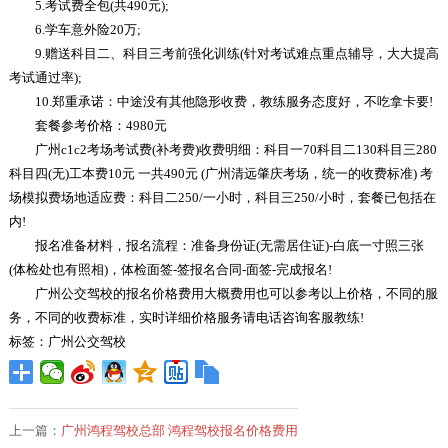
5.考试费全包(共490元);
6.学车意外险20万;
9.赠送科目二、科目三考前强化训练(针对考试难点重点辅导，大大提高
考试通过率);
10.郑重承诺：中途没有其他隐形收费，教练服务态度好，不吃拿卡要!
套餐参考价格：4980元
广州c1c2考场考试费(补考费)收费明细：科目一70科目二130科目三280
科目四(无)工本费10元 一共490元 (广州清远肇庆考场，统一的收费标准) 考
场模拟费场地适应费：科目二250/一小时，科目三250/小时，套餐已包括在
内!
报名准备材料，报名流程：准备身份证(无需居住证)-白底一寸照三张
(体检处也有照相)，体检面签-签报名合同-面签-完成报名!
广州公交驾校的报名价格费用大概费用也可以参考以上价格，不同的服
务，不同的收费标准，实时详细价格服务请电话咨询客服教练!
标签：广州公交驾校
上一篇：
广州鸿程驾校总部 鸿程驾校报名价格费用