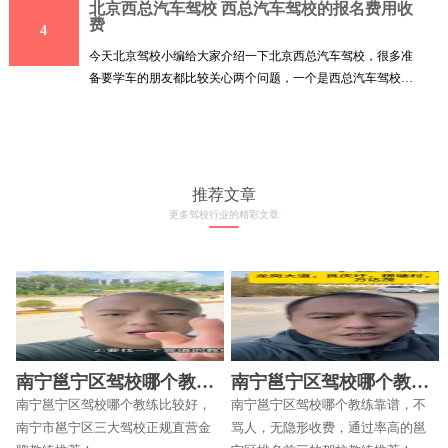
北京西总汽车驾校 西总汽车驾校的报名费用收
费
4
今天北京驾校小编给大家介绍一下北京西总汽车驾校，很多准
备要学车的朋友都比较关心两个问题，一个是西总汽车驾校的
训
推荐文章
更多驾校行业的精彩文章
南宁邕宁区驾校哪个教练
南宁邕宁区驾校哪个教练
比较好
靠谱
南宁邕宁区驾校哪个教练比较好，
南宁邕宁区驾校哪个教练靠谱，不
南宁市邕宁区三大驾校正规直营金
骂人，无隐形收费，通过率高的邕