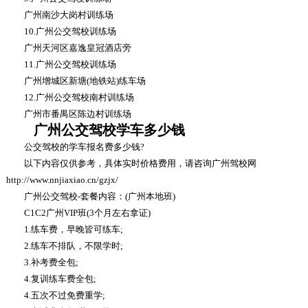
广州南沙大岗村训练场
10.广州公交驾校训练场
广州天河区嘉逸皇冠酒店旁
11.广州公交驾校训练场
广州增城区新塘(地铁站)练车场
12.广州公交驾校南村训练场
广州市番禺区陈边村训练场
广州公交驾校学车多少钱
公交驾校的学车报名费多少钱?
以下内容仅供参考，具体实时价格费用，请咨询广州驾校网
http://www.nnjiaxiao.cn/gzjx/
广州公交驾校-套餐内容：(广州本地班)
C1C2广州VIP班(3个月左右拿证)
1.练车费，早晚皆可练车;
2.练车不排队，不限学时;
3.补考费全包;
4.复训练车费全包;
4.五次不过免费重学;