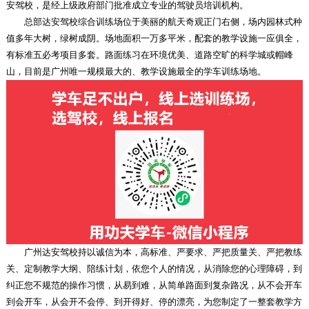
安驾校，是经上级政府部门批准成立专业的驾驶员培训机构。
总部达安驾校综合训练场位于美丽的航天奇观正门右侧，场内园林式种
值多年大树，绿树成阴。场地面积一万多平米，配套的教学设施一应俱全，
有标准五必考项目多套。路面练习在环境优美、道路空旷的科学城或帽峰
山，目前是广州唯一规模最大的、教学设施最全的学车训练场地。
广州达安驾校持以诚信为本，高标准、严要求、严把质量关、严把教练
关、定制教学大纲、陪练计划，依您个人的情况，从消除您的心理障碍，到
纠正您不规范的操作习惯，从易到难，从简单路面到复杂路况，从不会开车
到会开车，从会开不会停、到开得好、停的漂亮，为您制定了一整套教学方