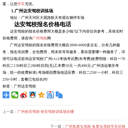
案，让您
学车
无忧。
1.广州达安驾校训练场
地址：广州天河区大观路航天奇观右侧停车场
达安驾校报名价格电话
达安驾校的报名价格费用大概是多少钱?以下内容仅供参考，具体实时
价格费用，请咨询
广州驾校
网
广州达安驾校的报名价格费用大概在3000-6000多左右，分有几种服
务，报名培训费，全包费用，周末班等等服务，看你需要哪一种服务了，详
情可以电话咨询达安驾校!广州c1c2考场考试费(补考费)收费明细：科目一70
科目二130科目三280科目四(无)工本费10元 一共490元 (广州清远肇庆考
场，统一的收费标准) 考场模拟费场地适应费：科目二250/一小时，科目三
250/小时，套餐已包括在内!
标签：广州达安驾校
上一篇：
广州裕安驾校 裕安驾校训练场在哪
下一篇：
广州鱼窝头驾校 鱼窝头驾校学车价格