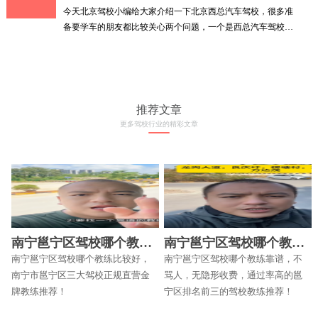
今天北京驾校小编给大家介绍一下北京西总汽车驾校，很多准
备要学车的朋友都比较关心两个问题，一个是西总汽车驾校的
训
推荐文章
更多驾校行业的精彩文章
南宁邕宁区驾校哪个教练
南宁邕宁区驾校哪个教练
比较好
靠谱
南宁邕宁区驾校哪个教练比较好，
南宁邕宁区驾校哪个教练靠谱，不
南宁市邕宁区三大驾校正规直营金
骂人，无隐形收费，通过率高的邕
牌教练推荐！
宁区排名前三的驾校教练推荐！