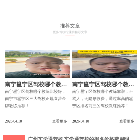
推荐文章
更多驾校行业的精彩文章
南宁邕宁区驾校哪个教练
南宁邕宁区驾校哪个教练
比较好
靠谱
南宁邕宁区驾校哪个教练比较好，
南宁邕宁区驾校哪个教练靠谱，不
南宁市邕宁区三大驾校正规直营金
骂人，无隐形收费，通过率高的邕
牌教练推荐！
宁区排名前三的驾校教练推荐！
2026.04.10
查看更多
2026.04.10
查看更多
广州车学通驾校 车学通驾校的报名价格费用明