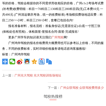
等的价格，驾校会根据你的不同需求而收相应的价格，广州c1c2考场考试费
(补考费)收费明细：科目一70科目二130科目三280科目四(无)工本费10元 一
共490元 (广州清远肇庆考场，统一的收费标准) 考场模拟费场地适应费：科
目二250/一小时，科目三250/小时，套餐已包括在内!
报名准备材料，报名流程：准备身份证(无需居住证)-白底一寸照三张
(体检处也有照相)，体检面签-签报名合同-面签-完成报名!
更多广州学车的知识请关注我们
广州驾校
网!
广州鸿华驾校的报名价格费用大概费用也可以参考以上价格，不同的服
务，不同的收费标准，实时详细价格服务请电话咨询客服教练!
标签：广州鸿华驾校
上一篇：
广州光大驾校 光大驾校训练场地址
下一篇：
广州众联驾校 众联驾校费用多少
驾校热搜榜