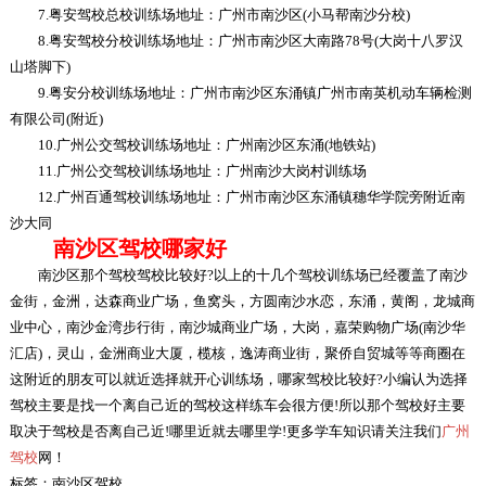
7.粤安驾校总校训练场地址：广州市南沙区(小马帮南沙分校)
8.粤安驾校分校训练场地址：广州市南沙区大南路78号(大岗十八罗汉
山塔脚下)
9.粤安分校训练场地址：广州市南沙区东涌镇广州市南英机动车辆检测
有限公司(附近)
10.广州公交驾校训练场地址：广州南沙区东涌(地铁站)
11.广州公交驾校训练场地址：广州南沙大岗村训练场
12.广州百通驾校训练场地址：广州市南沙区东涌镇穗华学院旁附近南
沙大同
南沙区驾校哪家好
南沙区那个驾校驾校比较好?以上的十几个驾校训练场已经覆盖了南沙
金街，金洲，达森商业广场，鱼窝头，方圆南沙水恋，东涌，黄阁，龙城商
业中心，南沙金湾步行街，南沙城商业广场，大岗，嘉荣购物广场(南沙华
汇店)，灵山，金洲商业大厦，榄核，逸涛商业街，聚侨自贸城等等商圈在
这附近的朋友可以就近选择就开心训练场，哪家驾校比较好?小编认为选择
驾校主要是找一个离自己近的驾校这样练车会很方便!所以那个驾校好主要
取决于驾校是否离自己近!哪里近就去哪里学!更多学车知识请关注我们
广州
驾校
网！
标签：南沙区驾校