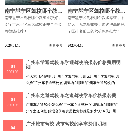
南宁邕宁区驾校哪个教练
南宁邕宁区驾校哪个教练
比较好
靠谱
南宁邕宁区驾校哪个教练比较好，
南宁邕宁区驾校哪个教练靠谱，不
南宁市邕宁区三大驾校正规直营金
骂人，无隐形收费，通过率高的邕
牌教练推荐！
宁区排名前三的驾校教练推荐！
2026.04.10
查看更多
2026.04.10
查看更多
广州车学通驾校 车学通驾校的报名价格费用明
04
细
2023.08
今天我们来聊聊，广州车学通驾校 ，那么广州车学通驾校 怎
么样?广州车学通驾校 的训练场在哪里?广州车学通驾校 的报
名价
广州车之道驾校 车之道驾校学车价格报名费
04
广州车之道驾校 怎么样?广州车之道驾校 的训练场在哪里?广
2023.08
州车之道驾校 的报名价格费用收费标准是多少钱?今天广州驾
校小
广州城市驾校 城市驾校的学车费用明细
04