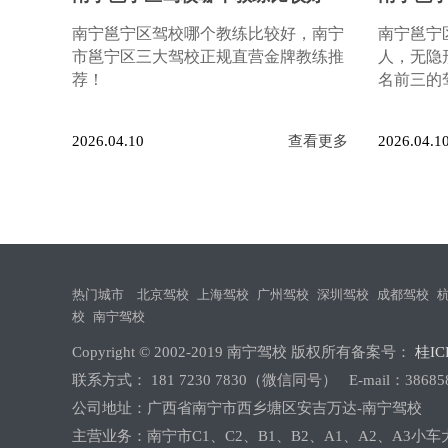
南宁邕宁区驾校哪个教练比较好，南宁
南宁邕宁
市邕宁区三大驾校正规直营金牌教练推
人，无隐
荐！
名前三的
2026.04.10
查看更多
2026.04.1
热门城市
北京驾校
上海驾校
广州驾校
深圳驾校
成都驾校
校
南宁驾校
Copyright © 2002-2019 南宁驾校 版权所有备案号：
桂ICP
联系方式： 181 7230 7830（微信同号） E-mail：386858
公司地址：广西省南宁市西乡塘区安吉万达-南宁驾校
主营业务：南宁市C1、C2、B1、B2、A1、A2、A