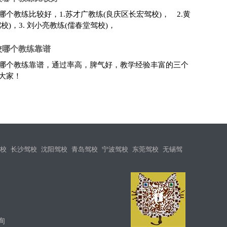
个教练比较好，1.苏才广教练(良庆区长宏驾校)， 2.黄
校)，3. 刘小亮教练(儒春堂驾校)，
校哪个教练靠谱
哪个教练靠谱，通过率高，脾气好，教学经验丰富的三个
大家！
校
长沙驾校
沈阳驾校
青岛驾校
宁波驾校
东莞驾校
无锡驾
询