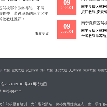
09
南宁良庆区驾校哪
2026.04
区驾校哪个教练靠谱，不骂
振江教练(庆安驾
形收费，通过率高的邕宁区排
驾校教练推荐！
南宁良庆区驾
09
南宁良庆区驾校
2026.04
0
查看更多
金牌教练推荐给
杭州驾校
重庆驾校
武汉驾校
苏州驾校
西安驾校
天津驾校
南京驾校
郑州驾
备2021009101号-11
网站地图
104@qq.com
3小车大车驾校报名培训、大车增驾报名、价格费用优惠查询、南宁学车咨