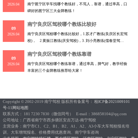
南宁邕宁区学车找哪个教练好，不骂人，靠谱，通过率高，口
2026.04
碑好的邕宁区三大金牌教练！
南宁良庆区驾校哪个教练比较好
09
南宁良庆区驾校哪个教练比较好，1.苏才广教练(良庆区长宏驾
2026.04
校)， 2.黄振江教练(庆安驾校)，3. 刘小亮教练(儒春堂驾
校)，
南宁良庆区驾校哪个教练靠谱
09
南宁良庆区驾校哪个教练靠谱，通过率高，脾气好，教学经验
2026.04
丰富的三个金牌教练推荐给大家！
Copyright © 2002-2019 南宁驾校 版权所有备案号：
桂ICP备2021009101
号-11
网站地图
联系方式： 181 7230 7830（微信同号） E-mail：386858104@qq.com
公司地址：广西省南宁市西乡塘区安吉万达-南宁驾校
主营业务：南宁市C1、C2、B1、B2、A1、A2、A3小车大车驾校报名培
训、大车增驾报名、价格费用优惠查询、南宁学车咨询