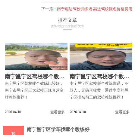
下一篇：
南宁惠达驾校训练场 惠达驾校报名价格费用
推荐文章
更多驾校行业的精彩文章
南宁邕宁区驾校哪个教练
南宁邕宁区驾校哪个教练
比较好
靠谱
南宁邕宁区驾校哪个教练比较好，
南宁邕宁区驾校哪个教练靠谱，不
南宁市邕宁区三大驾校正规直营金
骂人，无隐形收费，通过率高的邕
牌教练推荐！
宁区排名前三的驾校教练推荐！
2026.04.10
查看更多
2026.04.10
查看更多
南宁邕宁区学车找哪个教练好
10