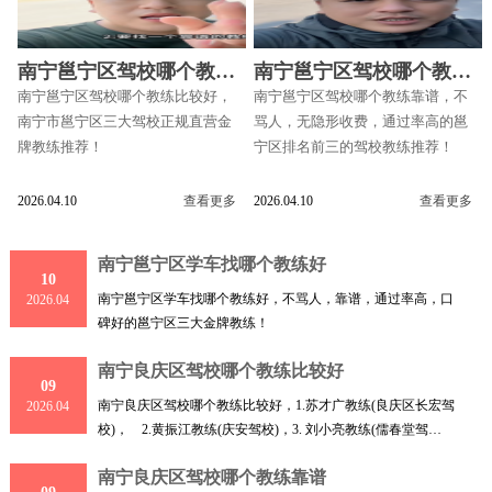
南宁邕宁区驾校哪个教练
南宁邕宁区驾校哪个教练
比较好
靠谱
南宁邕宁区驾校哪个教练比较好，
南宁邕宁区驾校哪个教练靠谱，不
南宁市邕宁区三大驾校正规直营金
骂人，无隐形收费，通过率高的邕
牌教练推荐！
宁区排名前三的驾校教练推荐！
2026.04.10
查看更多
2026.04.10
查看更多
南宁邕宁区学车找哪个教练好
10
南宁邕宁区学车找哪个教练好，不骂人，靠谱，通过率高，口
2026.04
碑好的邕宁区三大金牌教练！
南宁良庆区驾校哪个教练比较好
09
南宁良庆区驾校哪个教练比较好，1.苏才广教练(良庆区长宏驾
2026.04
校)， 2.黄振江教练(庆安驾校)，3. 刘小亮教练(儒春堂驾
校)，
南宁良庆区驾校哪个教练靠谱