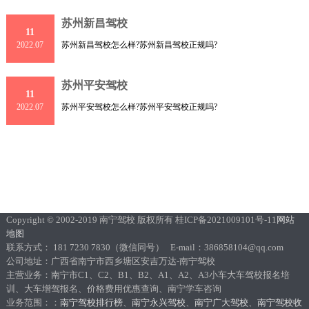
就
苏州新昌驾校
11
苏州新昌驾校怎么样?苏州新昌驾校正规吗?
2022.07
苏州平安驾校
11
苏州平安驾校怎么样?苏州平安驾校正规吗?
2022.07
Copyright © 2002-2019 南宁驾校 版权所有 桂ICP备2021009101号-11
网站
地图
联系方式： 181 7230 7830（微信同号） E-mail：386858104@qq.com
公司地址：广西省南宁市西乡塘区安吉万达-南宁驾校
主营业务：南宁市C1、C2、B1、B2、A1、A2、A3小车大车驾校报名培
训、大车增驾报名、价格费用优惠查询、南宁学车咨询
业务范围：：
南宁驾校排行榜
、
南宁永兴驾校
、
南宁广大驾校
、
南宁驾校收