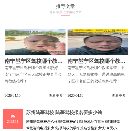
推荐文章
更多驾校行业的精彩文章
南宁邕宁区驾校哪个教练
南宁邕宁区驾校哪个教练
比较好
靠谱
南宁邕宁区驾校哪个教练比较好，
南宁邕宁区驾校哪个教练靠谱，不
南宁市邕宁区三大驾校正规直营金
骂人，无隐形收费，通过率高的邕
牌教练推荐！
宁区排名前三的驾校教练推荐！
2026.04.10
查看更多
2026.04.10
查看更多
苏州陆慕驾校 陆慕驾校报名要多少钱
06
苏州陆慕驾校怎么样?陆慕驾校的训练场地址在哪里?苏州陆慕
2022.11
驾校咨询电话多少?陆慕驾校的学车报名价格多少钱?今天小编