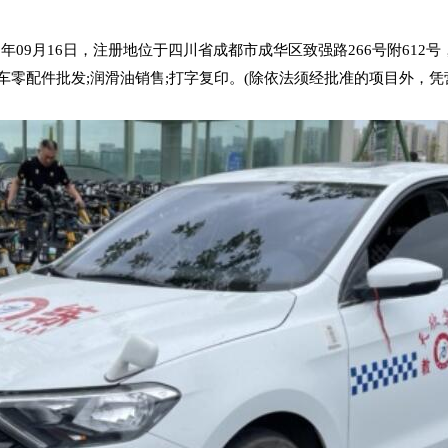
09月16日，注册地位于四川省成都市成华区致强路266号附612
汽车零配件批发;润滑油销售;打字复印。(除依法须经批准的项目外，凭