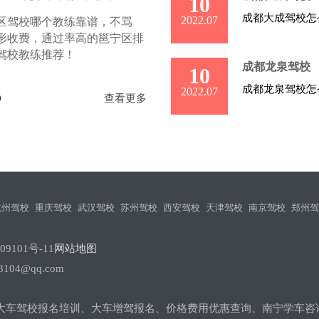
10
成都大成驾校怎
2022.07
区驾校哪个教练靠谱，不骂
形收费，通过率高的邕宁区排
驾校教练推荐！
成都龙泉驾校
10
成都龙泉驾校怎
2022.07
0
查看更多
杭州驾校
重庆驾校
武汉驾校
苏州驾校
西安驾校
天津驾校
南京驾校
郑州驾
09101号-11
网站地图
104@qq.com
3小车大车驾校报名培训、大车增驾报名、价格费用优惠查询、南宁学车咨