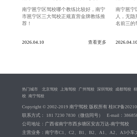
南宁邕宁区驾校哪个教练比较好，南宁
南宁邕宁
市邕宁区三大驾校正规直营金牌教练推
人，无隐
荐！
名前三的
2026.04.10
查看更多
2026.04.1
热门城市
北京驾校
上海驾校
广州驾校
深圳驾校
成都驾校
校
南宁驾校
Copyright © 2002-2019 南宁驾校 版权所有 桂ICP备20210
联系方式： 181 7230 7830（微信同号） E-mail：386858
公司地址：广西省南宁市西乡塘区安吉万达-南宁驾校
主营业务：南宁市C1、C2、B1、B2、A1、A2、A