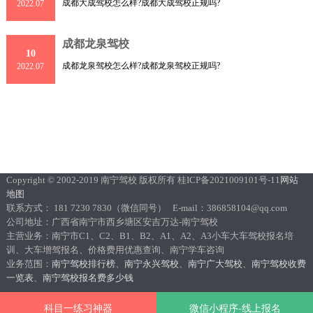
成都大成驾校怎么样?成都大成驾校正规吗?
2022.07
成都龙泉驾校
10
成都龙泉驾校怎么样?成都龙泉驾校正规吗?
2022.07
Copyright © 2002-2019 南宁驾校 版权所有 桂ICP备2021009101号-11
网站
地图
联系方式： 181 7230 7830（微信同号） E-mail：386858104@qq.com
公司地址：广西省南宁市西乡塘区安吉万达-南宁驾校
主营业务：南宁市C1、C2、B1、B2、A1、A2、A3小车大车驾校报名培
训、大车增驾报名、价格费用优惠查询、南宁学车咨询
业务范围：
南宁驾校排行榜
、
南宁永兴驾校
、
南宁广大驾校
、
南宁驾校收费
一览表
、
南宁驾校报名费多少钱
科目一练习神器
微信小程序-线上报名