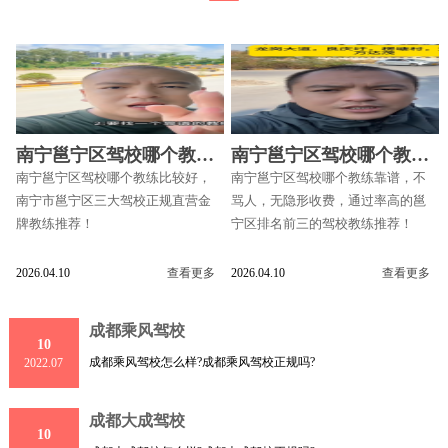
南宁邕宁区驾校哪个教练
南宁邕宁区驾校哪个教练
比较好
靠谱
南宁邕宁区驾校哪个教练比较好，
南宁邕宁区驾校哪个教练靠谱，不
南宁市邕宁区三大驾校正规直营金
骂人，无隐形收费，通过率高的邕
牌教练推荐！
宁区排名前三的驾校教练推荐！
2026.04.10
查看更多
2026.04.10
查看更多
成都乘风驾校
10
成都乘风驾校怎么样?成都乘风驾校正规吗?
2022.07
成都大成驾校
10