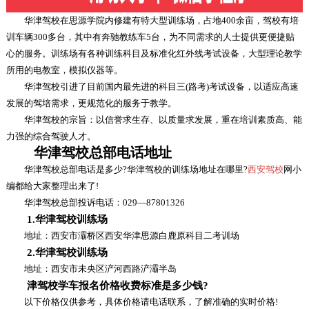
华津驾校在思源学院内修建有特大型训练场，占地400余亩，驾校有培
训车辆300多台，其中有奔驰教练车5台，为不同需求的人士提供更便捷贴
心的服务。训练场有各种训练科目及标准化红外线考试设备，大型理论教学
所用的电教室，模拟仪器等。
华津驾校引进了目前国内最先进的科目三(路考)考试设备，以适应高速
发展的驾培需求，更规范化的服务于教学。
华津驾校的宗旨：以信誉求生存、以质量求发展，重在培训素质高、能
力强的综合驾驶人才。
华津驾校总部电话地址
华津驾校总部电话是多少?华津驾校的训练场地址在哪里?
西安驾校
网小
编都给大家整理出来了!
华津驾校总部投诉电话：029—87801326
1.华津驾校训练场
地址：西安市灞桥区西安华津思源白鹿原科目二考训场
2.华津驾校训练场
地址：西安市未央区浐河西路浐灞半岛
津驾校学车报名价格收费标准是多少钱?
以下价格仅供参考，具体价格请电话联系，了解准确的实时价格!