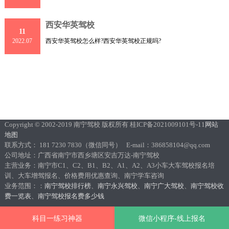
西安华英驾校
11
西安华英驾校怎么样?西安华英驾校正规吗?
2022.07
Copyright © 2002-2019 南宁驾校 版权所有 桂ICP备2021009101号-11
网站
地图
联系方式： 181 7230 7830（微信同号） E-mail：386858104@qq.com
公司地址：广西省南宁市西乡塘区安吉万达-南宁驾校
主营业务：南宁市C1、C2、B1、B2、A1、A2、A3小车大车驾校报名培
训、大车增驾报名、价格费用优惠查询、南宁学车咨询
业务范围：：
南宁驾校排行榜
、
南宁永兴驾校
、
南宁广大驾校
、
南宁驾校收
费一览表
、
南宁驾校报名费多少钱
科目一练习神器
微信小程序-线上报名